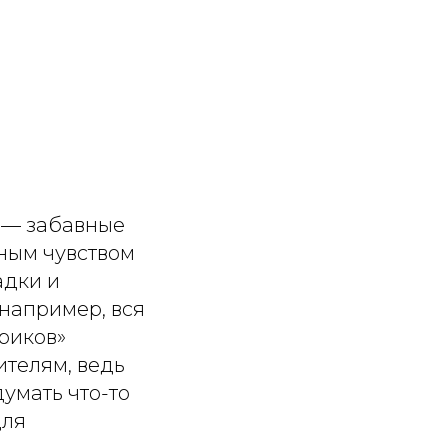
и — забавные
зным чувством
адки и
 например, вся
риков»
ителям, ведь
умать что-то
для