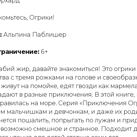
Эрхард
омьтесь, Огрики!
:
Альпина Паблишер
граничение:
6+
бий жир, давайте знакомиться! Это огрик
тва с тремя рожками на голове и своеобра
живут на помойке, едят гвозди как мармел
дают в разные приключения. В этой книге,
правилась на море. Серия «Приключения Ог
ем мальчишкам и девчонкам, и даже их род
чется пошалить, попрыгать по лужам и прид
возможно смешное и странное. Подходит 