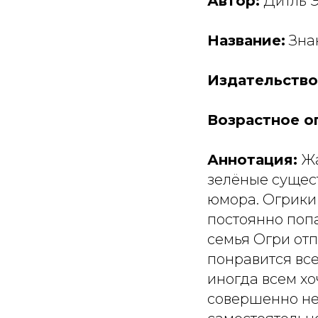
Автор:
Дитль 
Название:
Знак
Издательство
Возрастное о
Аннотация:
Жа
зелёные сущес
юмора. Огрики 
постоянно попа
семья Огри от
понравится вс
иногда всем хо
совершенно не