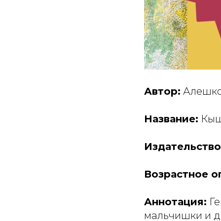
Автор:
Алешко
Название:
Кыш
Издательство
Возрастное о
Аннотация:
Ге
мальчишки и де