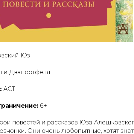
вский Юз
 и Двапортфеля
:
АСТ
граничение:
6+
рои повестей и рассказов Юза Алешковског
вчонки. Они очень любопытные, хотят знать