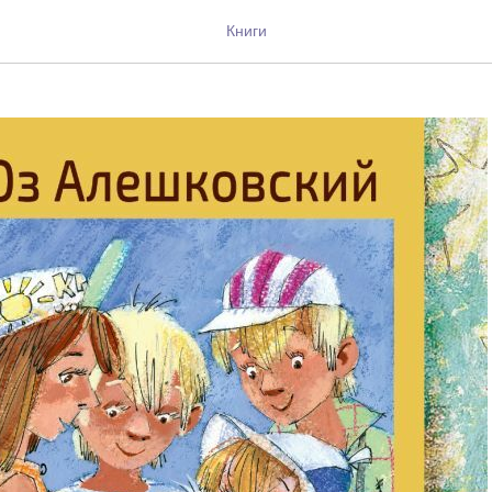
вапортфеля
Книги