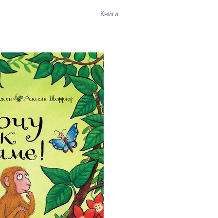
аме!
Книги