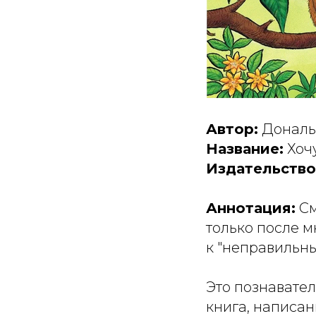
Автор:
Дональ
Название:
Хочу
Издательство
Аннотация:
См
только после м
к "неправильн
Это познавател
книга, написан