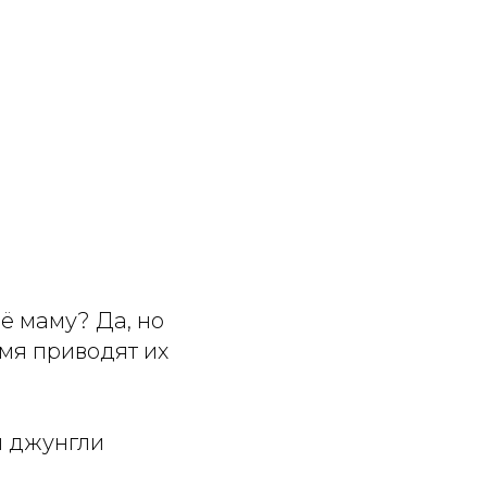
ё маму? Да, но
емя приводят их
и джунгли