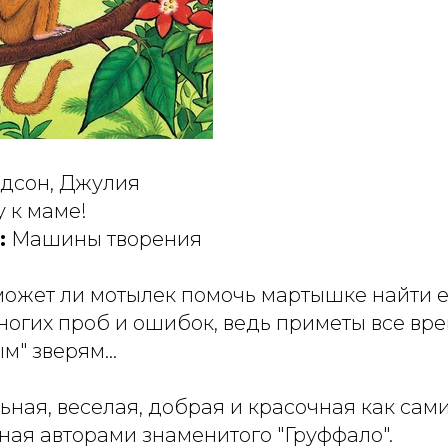
дсон, Джулия
 к маме!
:
Машины творения
ожет ли мотылек помочь мартышке найти е
ногих проб и ошибок, ведь приметы все вр
ым" зверям…
ьная, веселая, добрая и красочная как сам
ная авторами знаменитого "Груффало".