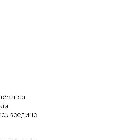
 древняя
ели
ись воедино