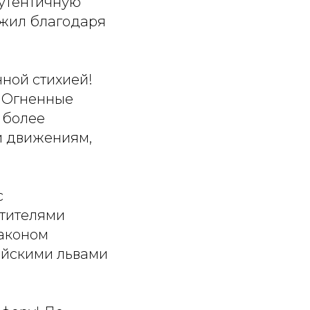
аутентичную
ожил благодаря
ной стихией!
 Огненные
 более
и движениям,
с
отителями
раконом
айскими львами