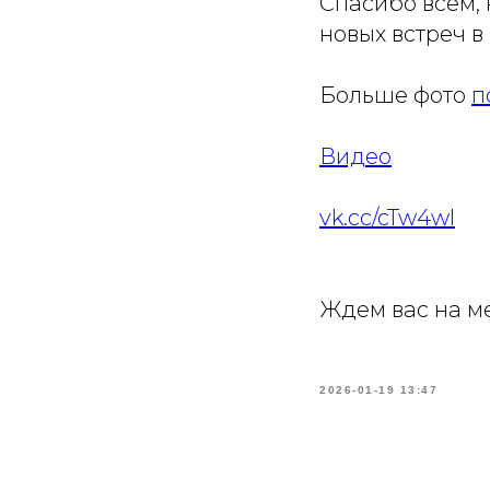
Спасибо всем, 
новых встреч в
Больше фото
п
Видео
vk.cc/cTw4wl
Ждем вас на м
2026-01-19 13:47