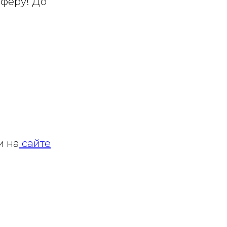
сферу! До
и на
сайте