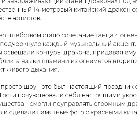
ли завораживающий «Танец дракона» под 
чественный 14‑метровый китайский дракон 
оте артистов.
волшебством стало сочетание танца с огнен
подчеркнуло каждый музыкальный акцент.
ы освещали контуры дракона, придавая ему
блик, а языки пламени из огнеметов вторил
кт живого дыхания.
 просто шоу - это был настоящий праздник 
 Гости почувствовали себя настоящими укр
ущества - смогли поуправлять огромным д
о и сделали памятные фото с красными кит