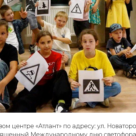
ом центре «Атлант» по адресу: ул. Новатор
вященный Международному дню светофора