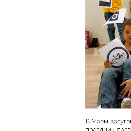
В Моем досугов
праздник, пос