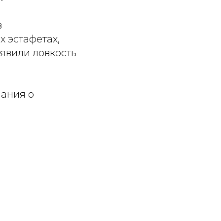
в
х эстафетах,
явили ловкость
нания о