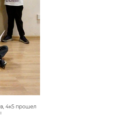
ов, 4к5 прошел
!