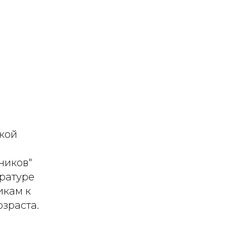
кой
ников"
ературе
икам к
зраста.