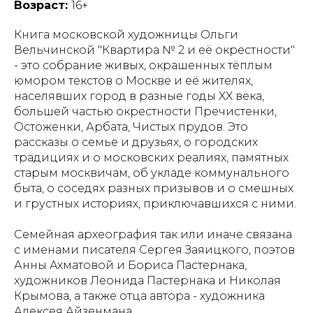
Возраст:
16+
Книга московской художницы Ольги
Вельчинской "Квартира № 2 и её окрестности"
- это собрание живых, окрашенных тёплым
юмором текстов о Москве и её жителях,
населявших город в разные годы XX века,
большей частью окрестности Пречистенки,
Остоженки, Арбата, Чистых прудов. Это
рассказы о семье и друзьях, о городских
традициях и о московских реалиях, памятных
старым москвичам, об укладе коммунального
быта, о соседях разных призывов и о смешных
и грустных историях, приключавшихся с ними.
Семейная археография так или иначе связана
с именами писателя Сергея Заяицкого, поэтов
Анны Ахматовой и Бориса Пастернака,
художников Леонида Пастернака и Николая
Крымова, а также отца автора - художника
Алексея Айзенмана.