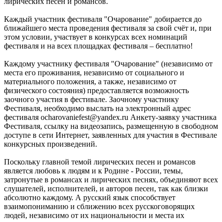
лирических песен и романсов.
Каждый участник фестиваля "Очарование" добирается до
ближайшего места проведения фестиваля за свой счёт и, при
этом условии, участвует в конкурсах всех номинаций
фестиваля и на всех площадках фестиваля – бесплатно!
Каждому участнику фестиваля "Очарование" (независимо от
места его проживания, независимо от социального и
материального положения, а также, независимо от
физического состояния) предоставляется возможность
заочного участия в фестивале. Заочному участнику
Фестиваля, необходимо выслать на электронный адрес
фестиваля ocharovaniefest@yandex.ru Анкету-заявку участника
Фестиваля, ссылку на видеозапись, размещенную в свободном
доступе в сети Интернет, заявленных для участия в Фестивале
конкурсных произведений.
Поскольку главной темой лирических песен и романсов
является любовь к людям и к Родине - России, темы,
затронутые в романсах и лирических песнях, объединяют всех
слушателей, исполнителей, и авторов песен, так как близки
абсолютно каждому. А русский язык способствует
взаимопониманию и сближению всех русскоговорящих
людей, независимо от их национальности и места их