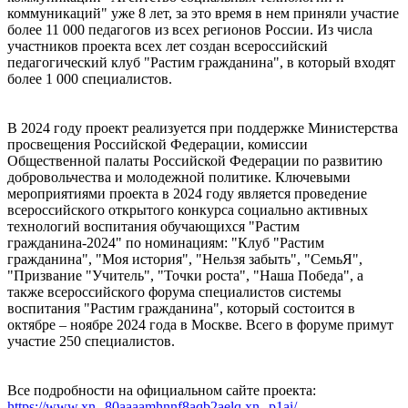
коммуникаций" уже 8 лет, за это время в нем приняли участие
более 11 000 педагогов из всех регионов России. Из числа
участников проекта всех лет создан всероссийский
педагогический клуб "Растим гражданина", в который входят
более 1 000 специалистов.
В 2024 году проект реализуется при поддержке Министерства
просвещения Российской Федерации, комиссии
Общественной палаты Российской Федерации по развитию
добровольчества и молодежной политике. Ключевыми
мероприятиями проекта в 2024 году является проведение
всероссийского открытого конкурса социально активных
технологий воспитания обучающихся "Растим
гражданина-2024" по номинациям: "Клуб "Растим
гражданина", "Моя история", "Нельзя забыть", "СемьЯ",
"Призвание "Учитель", "Точки роста", "Наша Победа", а
также всероссийского форума специалистов системы
воспитания "Растим гражданина", который состоится в
октябре – ноябре 2024 года в Москве. Всего в форуме примут
участие 250 специалистов.
Все подробности на официальном сайте проекта:
https://www.xn--80aaaamhnnf8aqb2aelq.xn--p1ai/