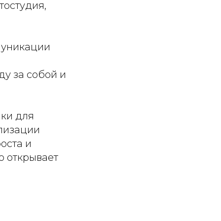
отостудия,
ммуникации
ду за собой и
ики для
ализации
оста и
о открывает