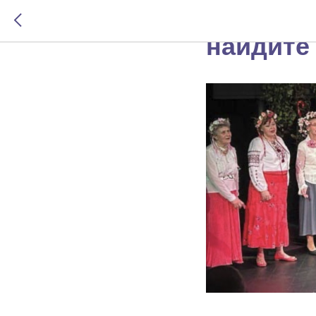
Московс
найдите 