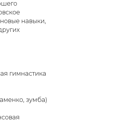
ршего
овское
 новые навыки,
других
ная гимнастика
ламенко, зумба)
нсовая