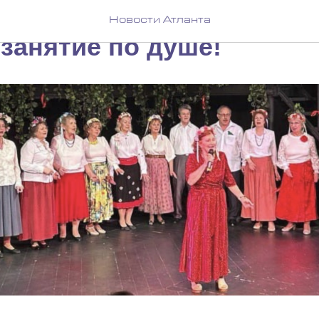
кое долголетие в «Атлан
Новости Атланта
занятие по душе!