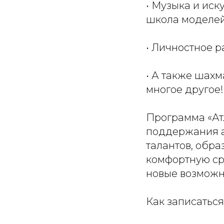
• Музыка и иску
школа моделе
• Личностное р
• А также шахм
многое другое!
Программа «Ат
поддержания а
талантов, обра
комфортную сре
новые возможн
Как записаться