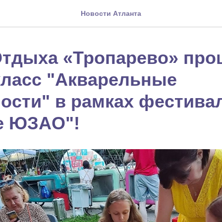
Новости Атланта
Отдыха «Тропарево» про
класс "Акварельные
ости" в рамках фестива
е ЮЗАО"!