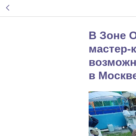
В Зоне 
мастер-
возможн
в Москв