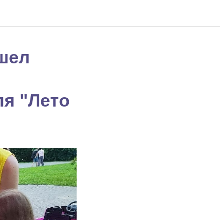
шел
ля "Лето