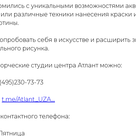
омились с уникальными возможностями ак
чили различные техники нанесения краски 
ртины.
опробовать себя в искусстве и расширить з
льного рисунка.
ворческие студии центра Атлант можно:
(495)230-73-73
а
t.me/Atlant_UZA...
контактного телефона:
Пятница