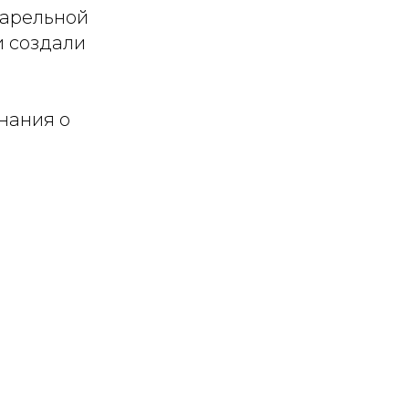
варельной
и создали
нания о