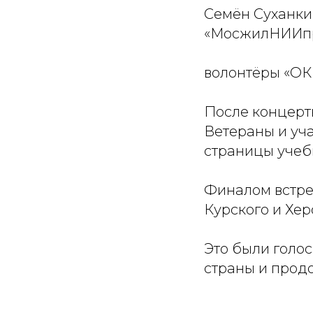
Семён Суханки
«МосжилНИИпр
волонтёры «ОК
После концерт
Ветераны и уч
страницы учебн
Финалом встре
Курского и Хер
Это были голос
страны и прод