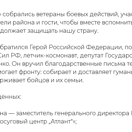
» собрались ветераны боевых действий, уча
ели района и гости, чтобы вместе вспомнить 
должает защищать нашу страну.
обратился Герой Российской Федерации, п
ил РФ, лётчик-космонавт, депутат Государ
ко. Он вручил благодарственные письма те
огает фронту: собирает и доставляет гума
рживает бойцов и их семьи.
ённых:
а — заместитель генерального директора 
суговый центр „Атлант“»;