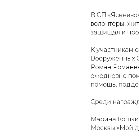
В СП «Ясенево
волонтёры, жит
защищал и про
К участникам 
Вооружённых С
Роман Романен
ежедневно пом
помощь, подде
Среди награжд
Марина Кошкин
Москвы «Мой до