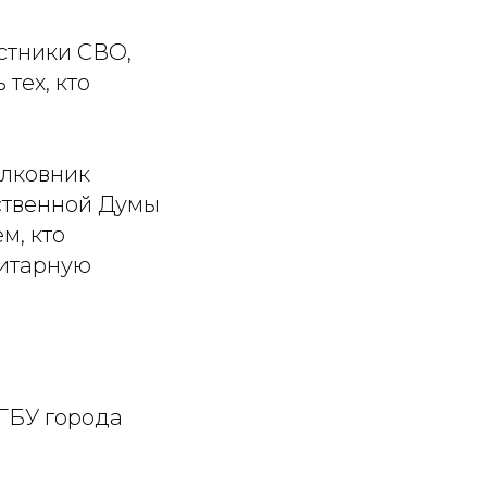
стники СВО,
тех, кто
олковник
ственной Думы
м, кто
нитарную
ГБУ города