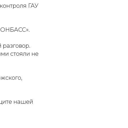
контроля ГАУ
ДОНБАСС».
 разговор.
ыми стояли не
жского,
ащите нашей