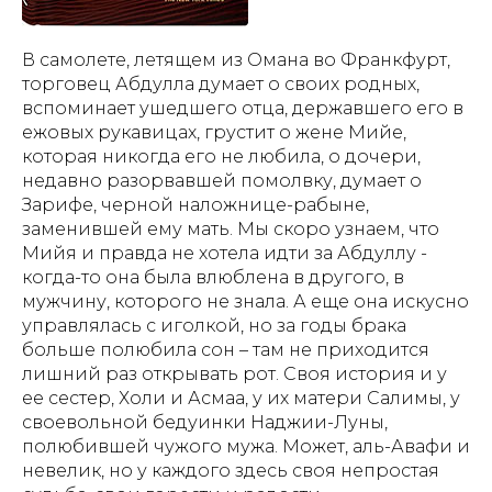
В самолете, летящем из Омана во Франкфурт,
торговец Абдулла думает о своих родных,
вспоминает ушедшего отца, державшего его в
ежовых рукавицах, грустит о жене Мийе,
которая никогда его не любила, о дочери,
недавно разорвавшей помолвку, думает о
Зарифе, черной наложнице-рабыне,
заменившей ему мать. Мы скоро узнаем, что
Мийя и правда не хотела идти за Абдуллу -
когда-то она была влюблена в другого, в
мужчину, которого не знала. А еще она искусно
управлялась с иголкой, но за годы брака
больше полюбила сон – там не приходится
лишний раз открывать рот. Своя история и у
ее сестер, Холи и Асмаа, у их матери Салимы, у
своевольной бедуинки Наджии-Луны,
полюбившей чужого мужа. Может, аль-Авафи и
невелик, но у каждого здесь своя непростая