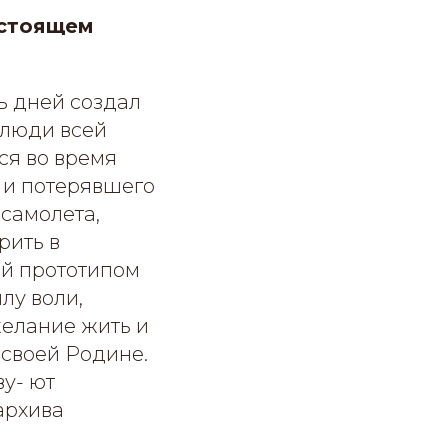
астоящем
ь дней создал
 люди всей
ся во время
 и потерявшего
 самолета,
рить в
ий прототипом
лу воли,
желание жить и
 своей Родине.
ву- ют
архива