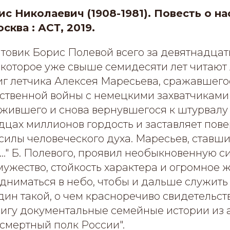
ис Николаевич (1908-1981). Повесть о н
сква : АСТ, 2019.
товик Борис Полевой всего за девятнадцат
 которое уже свыше семидесяти лет читают
иг летчика Алексея Маресьева, сражавшего
ственной войны с немецкими захватчиками
ыжившего и снова вернувшегося к штурвалу
дцах миллионов гордость и заставляет пове
силы человеческого духа. Маресьев, ставш
…" Б. Полевого, проявил необыкновенную си
ужество, стойкость характера и огромное 
дниматься в небо, чтобы и дальше служить
дин такой, о чем красноречиво свидетельст
игу документальные семейные истории из 
смертный полк России".