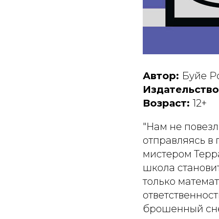
Автор:
Буйе Р
Издательство
Возраст:
12+
"Нам не повезло
отправляясь в п
мистером Терр
школа становит
только математ
ответственност
брошенный сне