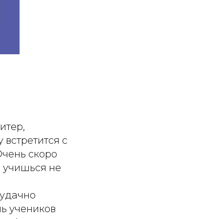
итер,
у встретится с
Очень скоро
е учишься не
еудачно
мь учеников