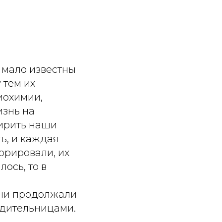
 мало известны
 тем их
иохимии,
изнь на
ширить наши
ь, и каждая
орировали, их
ось, то в
они продолжали
едительницами.