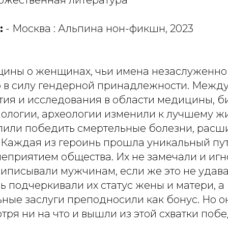
ожественная литература
:
- Москва : Альпина нон-фикшн, 2023
щины о женщинах, чьи имена незаслуженно
 в силу гендерной принадлежности. Между
тия и исследования в области медицины, б
иологии, археологии изменили к лучшему ж
олили победить смертельные болезни, рас
 Каждая из героинь прошла уникальный пут
неприятием общества. Их не замечали и игн
писывали мужчинам, если же это не удавал
 подчеркивали их статус жены и матери, а
ные заслуги преподносили как бонус. Но 
тря ни на что и вышли из этой схватки поб