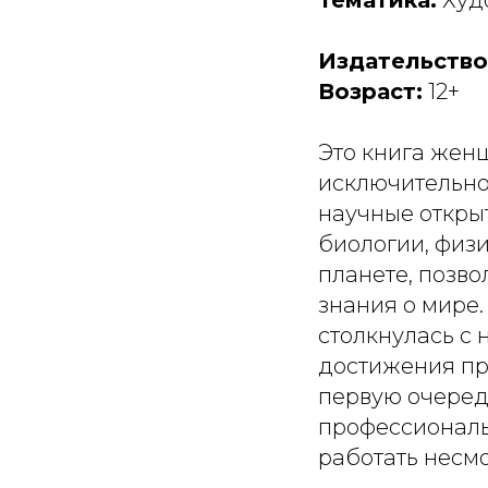
Тематика:
Худ
Издательство
Возраст:
12+
Это книга жен
исключительно
научные откры
биологии, физ
планете, позв
знания о мире.
столкнулась с 
достижения при
первую очередь
профессиональ
работать несмо