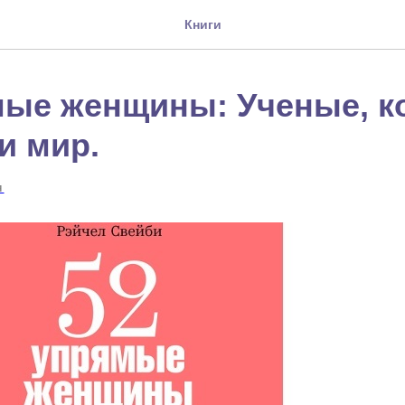
Книги
мые женщины: Ученые, к
и мир.
Я