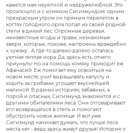
кажется нам неуютной и недружелюбной. Это
произошло и с хомяком Сигизмундом: одним
прекрасным утром он прямым перелетом в
когтях голодного орла попал из своей родной
степи в дикий лес. Огромные деревья,
неизвестные ягоды и травы, незнакомые
звери, которые, похоже, настроены враждебно
к чужаку... А где-то далеко-далеко осталась
уютная тёплая нора. Да, здесь есть отчего
приуныть! Но на помощь хомяку приходит ёж
Афанасий. Еж помогает ему освоиться на
новом месте, учит выращивать капусту и
ходить за грибами, угощает вкуснейшей
малиной. В разных историях, забавных, а
порой и опасных, Сигизмунд знакомится и с
другими обитателями леса. Они отговаривают
его возвращаться в степь и помогают
обустроить новое жилище. И вот уже
Сигизмунд начинает думать, что лучше леса
места нет - ведь здесь живут друзья! История о