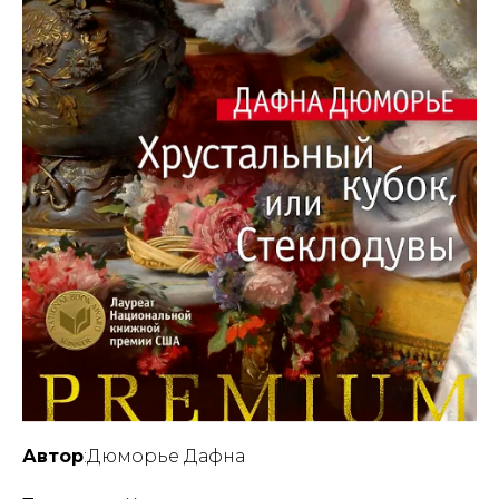
Автор
:Дюморье Дафна