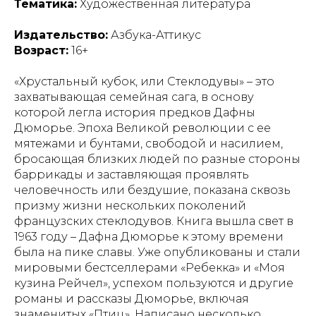
Тематика:
Художественная литература
Издательство:
Азбука-Аттикус
Возраст:
16+
«Хрустальный кубок, или Стеклодувы» – это
захватывающая семейная сага, в основу
которой легла история предков Дафны
Дюморье. Эпоха Великой революции с ее
мятежами и бунтами, свободой и насилием,
бросающая близких людей по разные стороны
баррикады и заставляющая проявлять
человечность или бездушие, показана сквозь
призму жизни нескольких поколений
французских стеклодувов. Книга вышла свет в
1963 году – Дафна Дюморье к этому времени
была на пике славы. Уже опубликованы и стали
мировыми бестселлерами «Ребекка» и «Моя
кузина Рейчел», успехом пользуются и другие
романы и рассказы Дюморье, включая
знаменитых «Птиц». Написано несколько