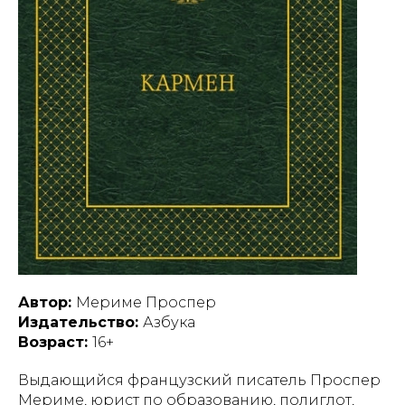
Автор:
Мериме Проспер
Издательство:
Азбука
Возраст:
16+
Выдающийся французский писатель Проспер
Мериме, юрист по образованию, полиглот,