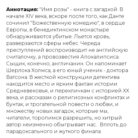
Аннотация:
"Имя розы" - книга с загадкой. В
начале ХIV века, вскоре после того, как Данте
сочинил "Божественную комедию", в сердце
Европы, в бенедиктинском монастыре
обнаруживаются убитые. Льется кровь,
разверзаются сферы небес. Череда
преступлений воспроизводит не английскую
считалочку, а провозвестия Апокалипсиса.
Сыщик, конечно, англичанин. Он напоминает
Шерлока Холмса, а его юный ученик - доктора
Ватсона. В жесткой конструкции детектива
находится место и ярким фактам истории
Средневековья, и перекличкам с историей ХХ
века, и рассказам о религиозных конфликтах и
бунтах, и трогательной повести о любви, и
множеству новых загадок, которые мы,
читатели, торопимся разрешить, но хитрый
автор неизменно обыгрывает нас... Вплоть до
парадоксального и жуткого финала.