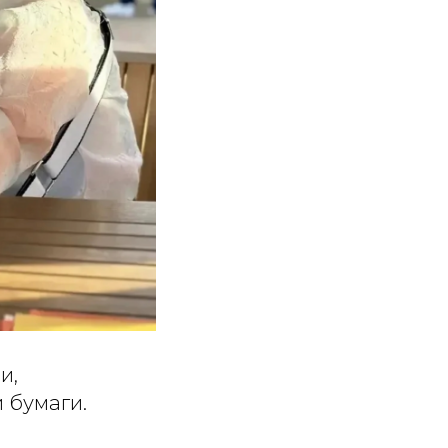
и,
 бумаги.