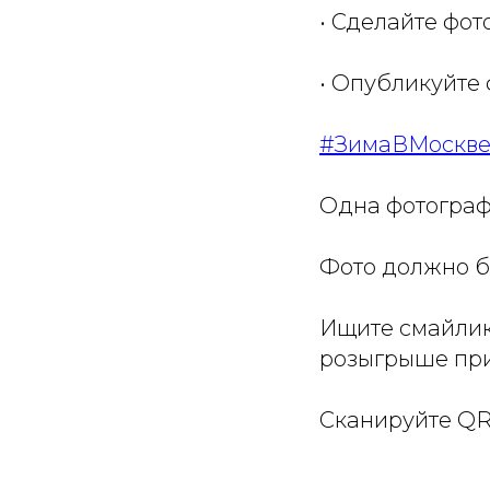
• Сделайте фо
• Опубликуйте 
#ЗимаВМоскв
Одна фотограф
Фото должно б
Ищите смайлик
розыгрыше при
Сканируйте QR