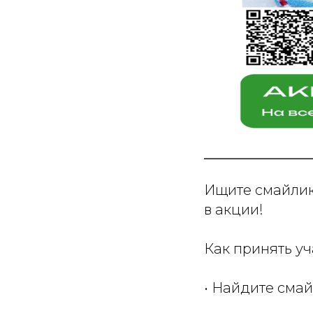
Ищите смайлики
в акции!
Как принять уч
• Найдите смай