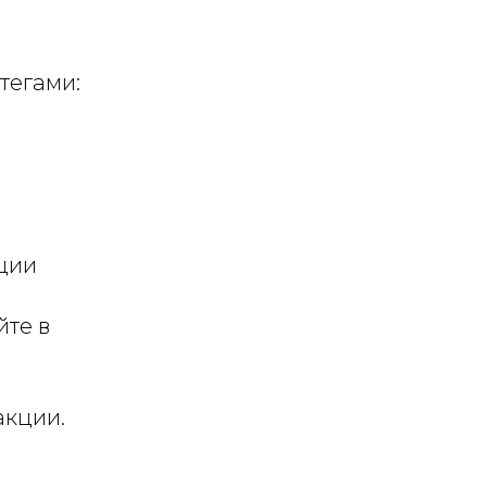
тегами:
ции
йте в
акции.