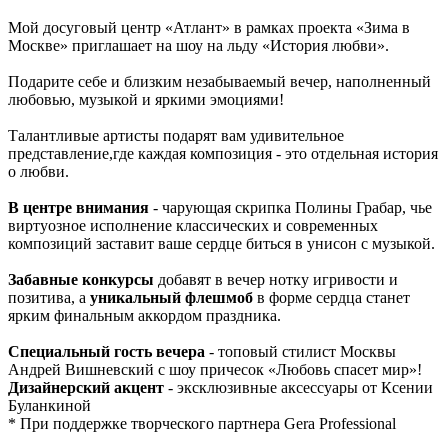
Мой досуговый центр «Атлант» в рамках проекта «Зима в
Москве» приглашает на шоу на льду «История любви».
Подарите себе и близким незабываемый вечер, наполненный
любовью, музыкой и яркими эмоциями!
Талантливые артисты подарят вам удивительное
представление,где каждая композиция - это отдельная история
о любви.
В центре внимания
- чарующая скрипка Полины Грабар, чье
виртуозное исполнение классических и современных
композиций заставит ваше сердце биться в унисон с музыкой.
Забавные конкурсы
добавят в вечер нотку игривости и
позитива, а
уникальный флешмоб
в форме сердца станет
ярким финальным аккордом праздника.
Специальный гость вечера
- топовый стилист Москвы
Андрей Вишневский с шоу причесок «Любовь спасет мир»!
Дизайнерский акцент
- эксклюзивные аксессуары от Ксении
Буланкиной
* При поддержке творческого партнера Gera Professional