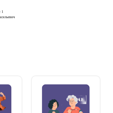
с 1
асильевич