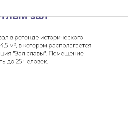
углый зал
ал в ротонде исторического
,5 м², в котором располагается
ция "Зал славы". Помещение
ь до 25 человек.