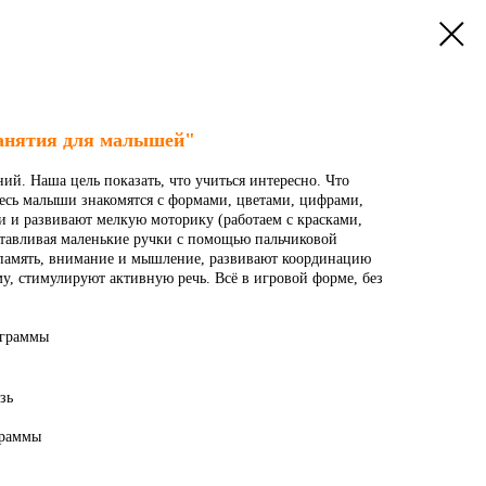
анятия для малышей"
й. Наша цель показать, что учиться интересно. Что
десь малыши знакомятся с формами, цветами, цифрами,
и и развивают мелкую моторику (работаем с красками,
тавливая маленькие ручки с помощью пальчиковой
 память, внимание и мышление, развивают координацию
у, стимулируют активную речь. Всё в игровой форме, без
ограммы
зь
граммы