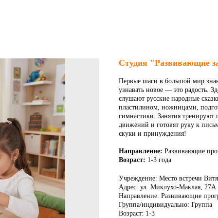
Студия "Развивающие з
Первые шаги в большой мир знани
узнавать новое — это радость. З
слушают русские народные сказк
пластилином, ножницами, подго
гимнастики. Занятия тренируют
движений и готовят руку к письм
скуки и принуждения!
Направление:
Развивающие пр
Возраст:
1-3 года
Учреждение: Место встречи Витя
Адрес: ул. Миклухо-Маклая, 27А
Направление: Развивающие про
Группа/индивидуально: Группа
Возраст: 1-3