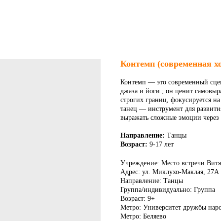
Контемп (современная х
Контемп — это современный сцен
джаза и йоги.; он ценит самовы
строгих границ, фокусируется на
танец — инструмент для развития
выражать сложные эмоции через
Направление:
Танцы
Возраст:
9-17 лет
Учреждение: Место встречи Витя
Адрес: ул. Миклухо-Маклая, 27А
Направление: Танцы
Группа/индивидуально: Группа
Возраст: 9+
Метро: Университет дружбы нар
Метро: Беляево