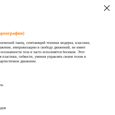
ореография)
ический танец, сочетающий техники модерна, классики,
ражение, импровизацию и свободу движений, не имеет
 осознанности тела и часто исполняется босиком. Этот
 пластики, гибкости, умения управлять своим телом и
 артистичное движение.
зь
одов