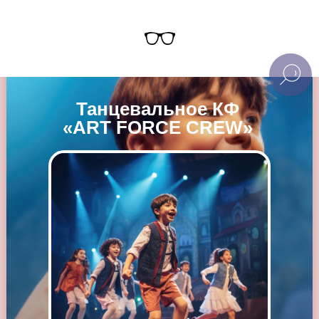
Танцевальное КФ
«ART FORCE CREW»