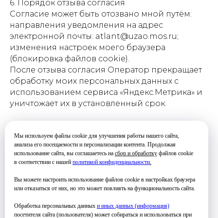
6. Порядок отзыва согласия
Согласие может быть отозвано мной путём:
направления уведомления на адрес
электронной почты: atlant@uzao.mos.ru;
изменения настроек моего браузера
(блокировка файлов cookie).
После отзыва согласия Оператор прекращает
обработку моих персональных данных с
использованием сервиса «Яндекс.Метрика» и
уничтожает их в установленный срок.
7. Ознакомление с Политикой обработки
персональных данных
Мы используем файлы cookie для улучшения работы нашего сайта,
анализа его посещаемости и персонализации контента. Продолжая
Я ознакомлен(-а) с Политикой в отношении
использование сайта, вы соглашаетесь на
сбор и обработку
файлов cookie
обработки персональных данных Оператора,
в соответствии с нашей
политикой конфиденциальности
.
размещённой на Сайте по адресу:
Вы можете настроить использование файлов cookie в настройках браузера
https://kulturauzao.ru/doc
. Мне разъяснены мои
или отказаться от них, но это может повлиять на функциональность сайта.
права как субъекта персональных данных, в
том числе право на доступ к моим
Обработка персональных данных
и иных данных (информация)
персональным данным, право требовать их
посетителя сайта (пользователя) может собираться и использоваться при