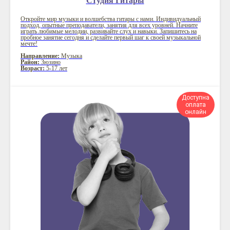
Студия Гитары
Откройте мир музыки и волшебства гитары с нами. Индивидуальный
подход, опытные преподаватели, занятия для всех уровней. Начните
играть любимые мелодии, развивайте слух и навыки. Запишитесь на
пробное занятие сегодня и сделайте первый шаг к своей музыкальной
мечте!
Направление:
Музыка
Район:
Зюзино
Возраст:
5-17 лет
Доступна
оплата
онлайн