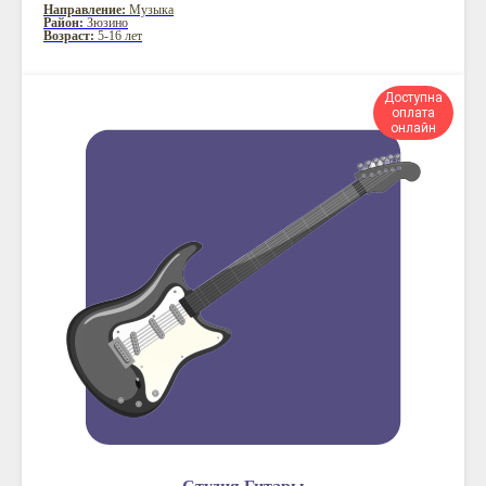
Направление:
Музыка
Район:
Зюзино
Возраст:
5-16 лет
Доступна
оплата
онлайн