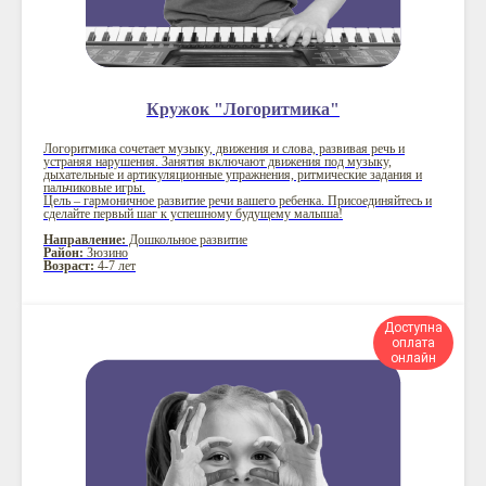
Кружок "Логоритмика"
Логоритмика сочетает музыку, движения и слова, развивая речь и
устраняя нарушения. Занятия включают движения под музыку,
дыхательные и артикуляционные упражнения, ритмические задания и
пальчиковые игры.
Цель – гармоничное развитие речи вашего ребенка. Присоединяйтесь и
сделайте первый шаг к успешному будущему малыша!
Направление:
Дошкольное развитие
Район:
Зюзино
Возраст:
4-7 лет
Доступна
оплата
онлайн