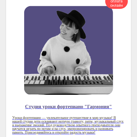
оплата
онлайн
Студия уроки фортепиано "Гармония"
Уроки фортепиано — увлекательное путешествие в мир музыки! В
нашей студии дети осваивают нотную грамоту, ритм, музыкальный слух
и выражение эмоций. Под руководством опытного преподавателя они
научатся играть по нотам и на слух, импровизировать и развивать
память. Присоединяйтесь и откройте радость музыки!