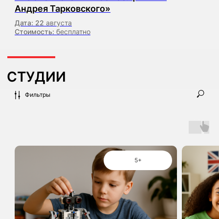
Андрея Тарковского»
Дата: 22
августа
Главная
О Мосразвитии
Стоимость:
бесплатно
Учреждения
Миссия
Проекты
Структура
Пресс-центр
Документы
Партнёры
Направления деятельности
Информационная поддержка
Электронная приемная
Электронные сервисы
Контакты
Фильтры
5+