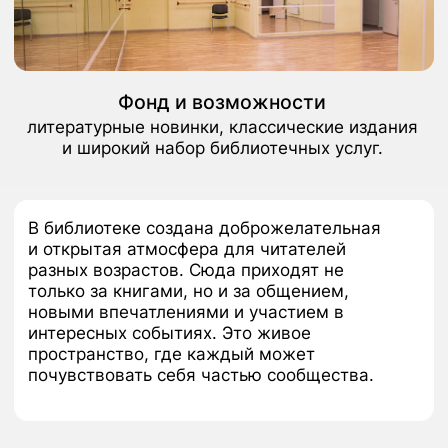
biblioteka180@culture.mos.ru
Заведующий ОСП
Ковалева
Тамара Анатольевна
Адрес
ул. Профсоюзная, д. 92