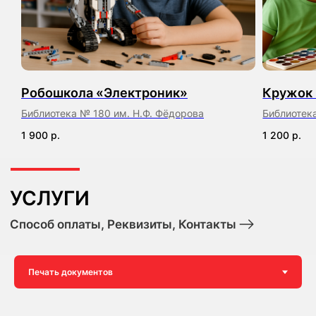
Робошкола «Электроник»
Кружок 
Библиотека № 180 им. Н.Ф. Фёдорова
Библиотек
1 900
р.
1 200
р.