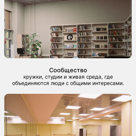
разных возрастов. Сюда приходят не
только за книгами, но и за общением,
новыми впечатлениями и участием в
интересных событиях. Это живое
пространство, где каждый может
почувствовать себя частью сообщества.
График работы
пн:
Выходной
вт-сб:
с 12:00 до 22:00
вс:
с 12:00 до 20:00
последний вторник месяца:
санитарный день
Контакты
телефоны:
+7 (495) 335-57-22
электронная почта: