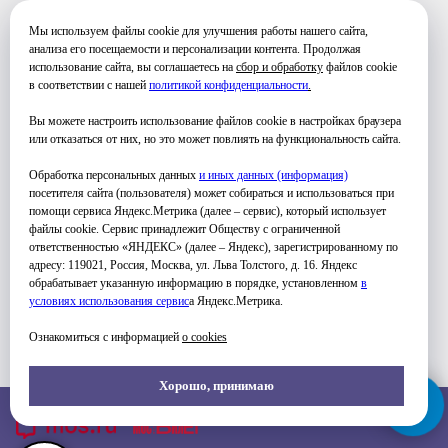
ЧЕТВЕРГ
Мы используем файлы cookie для улучшения работы нашего сайта,
анализа его посещаемости и персонализации контента. Продолжая
использование сайта, вы соглашаетесь на
сбор и обработку
файлов cookie
19:00-20:00
в соответствии с нашей
политикой конфиденциальности
.
Вы можете настроить использование файлов cookie в настройках браузера
или отказаться от них, но это может повлиять на функциональность сайта.
Обработка персональных данных
и иных данных (информация)
посетителя сайта (пользователя) может собираться и использоваться при
помощи сервиса Яндекс.Метрика (далее – сервис), который использует
файлы cookie. Сервис принадлежит Обществу с ограниченной
ответственностью «ЯНДЕКС» (далее – Яндекс), зарегистрированному по
УЗНАТЬ ПОДРОБНЕЕ
адресу: 119021, Россия, Москва, ул. Льва Толстого, д. 16. Яндекс
обрабатывает указанную информацию в порядке, установленном
в
условиях использования серви
с
а Яндекс.Метрика.
Ознакомиться с информацией
о cookies
Хорошо, принимаю