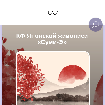
КФ Японской живописи
«Суми-Э»