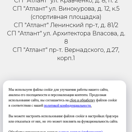
СП "Атлант" ул. Кравченко, д. 8, п. 2
СП "Атлант" ул. Винокурова, д. 12, к.5
(спортивная площадка)
СП "Атлант" Ленинский пр-т, д. 81/2
СП "Атлант" ул. Архитектора Власова, д.
8
СП "Атлант" пр-т. Вернадского, д.27,
корп.1
РАСПИСАНИЕ
Мы используем файлы cookie для улучшения работы нашего сайта,
анализа его посещаемости и персонализации контента. Продолжая
использование сайта, вы соглашаетесь на
сбор и обработку
файлов cookie
в соответствии с нашей
политикой конфиденциальности
.
Вы можете настроить использование файлов cookie в настройках браузера
Телефон для связи и уточнения
или отказаться от них, но это может повлиять на функциональность сайта.
информации по занятиям и стоимости