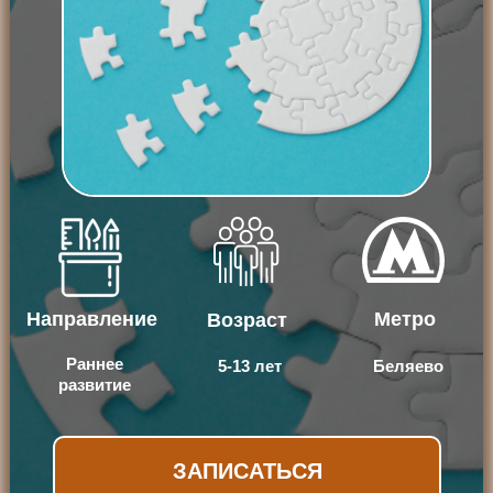
Направление
Метро
Возраст
Раннее
5-13 лет
Беляево
развитие
ЗАПИСАТЬСЯ