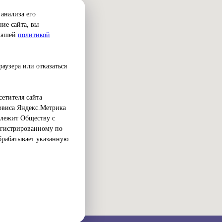
анализа его
ие сайта, вы
 нашей
политикой
аузера или отказаться
етителя сайта
ервиса Яндекс.Метрика
адлежит Обществу с
егистрированному по
обрабатывает указанную