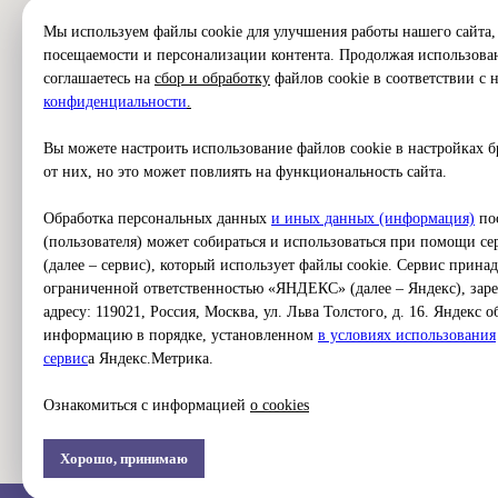
КОНТАКТЫ
Мы используем файлы cookie для улучшения работы нашего сайта, 
посещаемости и персонализации контента. Продолжая использован
соглашаетесь на
сбор и обработку
файлов cookie в соответствии с
конфиденциальности
.
Учреждение:
СП Коньков
Адрес
: ул. Островитянова, д. 11
Вы можете настроить использование файлов cookie в настройках бр
Email
: muzsm2009@yandex.ru
от них, но это может повлиять на функциональность сайта.
Обработка персональных данных
и иных данных (информация)
пос
(пользователя) может собираться и использоваться при помощи с
(далее – сервис), который использует файлы cookie. Сервис прин
ограниченной ответственностью «ЯНДЕКС» (далее – Яндекс), зар
адресу: 119021, Россия, Москва, ул. Льва Толстого, д. 16. Яндекс 
информацию в порядке, установленном
в условиях использования
серви
с
а Яндекс.Метрика.
Ознакомиться с информацией
о cookies
Хорошо, принимаю