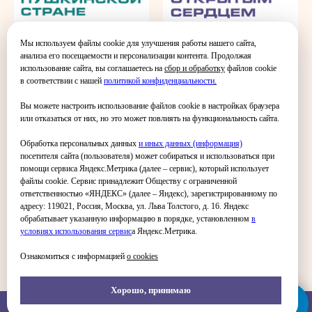
Мы используем файлы cookie для улучшения работы нашего сайта,
анализа его посещаемости и персонализации контента. Продолжая
использование сайта, вы соглашаетесь на
сбор и обработку
файлов cookie
в соответствии с нашей
политикой конфиденциальности
.
Вы можете настроить использование файлов cookie в настройках браузера
или отказаться от них, но это может повлиять на функциональность сайта.
Обработка персональных данных
и иных данных (информация)
посетителя сайта (пользователя) может собираться и использоваться при
помощи сервиса Яндекс.Метрика (далее – сервис), который использует
файлы cookie. Сервис принадлежит Обществу с ограниченной
В волшебной пушкинской
Открытым сердцем
ответственностью «ЯНДЕКС» (далее – Яндекс), зарегистрированному по
стране
говоря...
адресу: 119021, Россия, Москва, ул. Льва Толстого, д. 16. Яндекс
обрабатывает указанную информацию в порядке, установленном
в
условиях использования серви
с
а Яндекс.Метрика.
ЗАГРУЗИТЬ ЕЩЁ
Ознакомиться с информацией
о cookies
Хорошо, принимаю