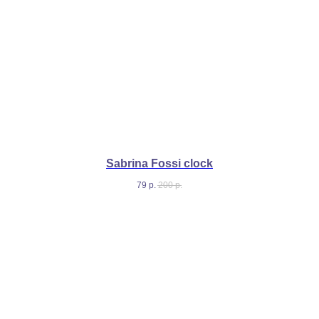
Sabrina Fossi clock
79
р.
200
р.