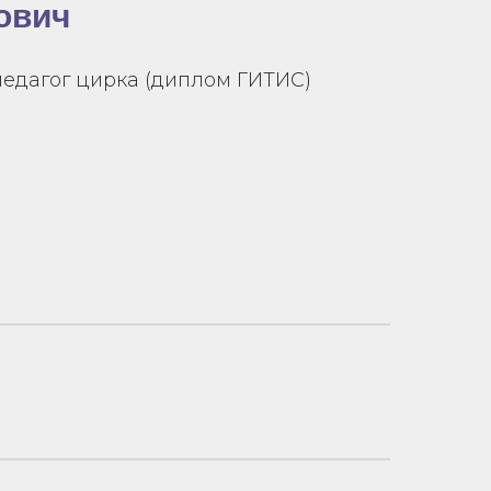
ович
педагог цирка (диплом ГИТИС)