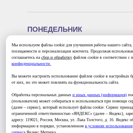
ПОНЕДЕЛЬНИК
Мы используем файлы cookie для улучшения работы нашего сайта, 
посещаемости и персонализации контента. Продолжая использован
соглашаетесь на
сбор и обработку
файлов cookie в соответствии с
конфиденциальности
.
СРЕДА
Вы можете настроить использование файлов cookie в настройках бр
от них, но это может повлиять на функциональность сайта.
Обработка персональных данных
и иных данных (информация)
пос
(пользователя) может собираться и использоваться при помощи с
(далее – сервис), который использует файлы cookie. Сервис прин
ограниченной ответственностью «ЯНДЕКС» (далее – Яндекс), зар
адресу: 119021, Россия, Москва, ул. Льва Толстого, д. 16. Яндекс 
информацию в порядке, установленном
в условиях использования
серви
с
а Яндекс.Метрика.