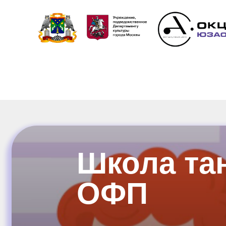
Школа тан
ОФП