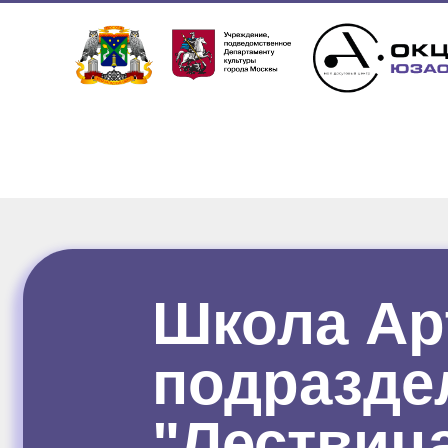
Школа Ар
подразде
"Лествиц