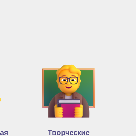
кая
Творческие