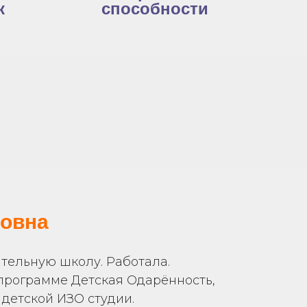
к
способности
ровна
тельную школу. Работала.
 программе Детская Одарённость,
детской ИЗО студии.