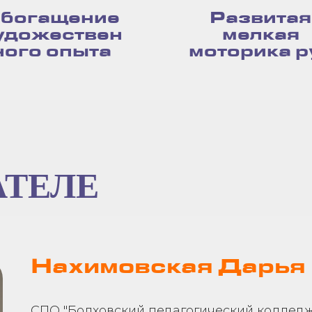
богащение
Развитая
удожествен
мелкая
ного опыта
моторика р
АТЕЛЕ
Нахимовская Дарья
СПО "Болховский педагогический колледж"