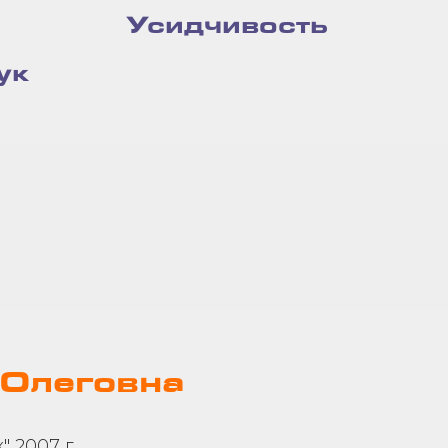
Усидчивость
ук
 Олеговна
 2007 г.