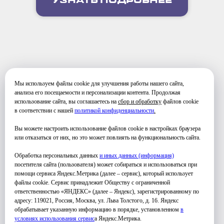
УЗНАТЬ ПОДРОБНЕЕ
Мы используем файлы cookie для улучшения работы нашего сайта,
ФОТО ЗАНЯТИЙ
анализа его посещаемости и персонализации контента. Продолжая
использование сайта, вы соглашаетесь на
сбор и обработку
файлов cookie
в соответствии с нашей
политикой конфиденциальности
.
Вы можете настроить использование файлов cookie в настройках браузера
или отказаться от них, но это может повлиять на функциональность сайта.
Обработка персональных данных
и иных данных (информация)
посетителя сайта (пользователя) может собираться и использоваться при
помощи сервиса Яндекс.Метрика (далее – сервис), который использует
файлы cookie. Сервис принадлежит Обществу с ограниченной
ответственностью «ЯНДЕКС» (далее – Яндекс), зарегистрированному по
адресу: 119021, Россия, Москва, ул. Льва Толстого, д. 16. Яндекс
обрабатывает указанную информацию в порядке, установленном
в
условиях использования серви
с
а Яндекс.Метрика.