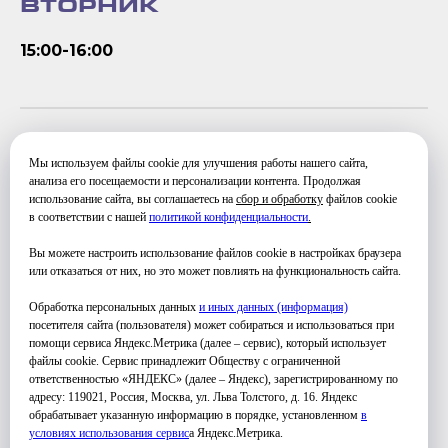
ВТОРНИК
15:00-16:00
СУББОТА
Мы используем файлы cookie для улучшения работы нашего сайта,
анализа его посещаемости и персонализации контента. Продолжая
использование сайта, вы соглашаетесь на
сбор и обработку
файлов cookie
12:00-13:00
в соответствии с нашей
политикой конфиденциальности
.
Вы можете настроить использование файлов cookie в настройках браузера
или отказаться от них, но это может повлиять на функциональность сайта.
Обработка персональных данных
и иных данных (информация)
посетителя сайта (пользователя) может собираться и использоваться при
помощи сервиса Яндекс.Метрика (далее – сервис), который использует
файлы cookie. Сервис принадлежит Обществу с ограниченной
ответственностью «ЯНДЕКС» (далее – Яндекс), зарегистрированному по
УЗНАТЬ ПОДРОБНЕЕ
адресу: 119021, Россия, Москва, ул. Льва Толстого, д. 16. Яндекс
обрабатывает указанную информацию в порядке, установленном
в
условиях использования серви
с
а Яндекс.Метрика.