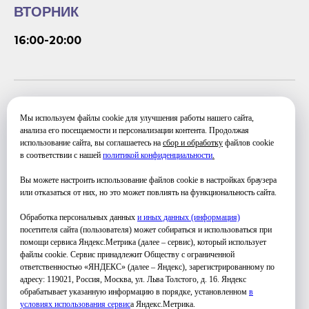
ВТОРНИК
16:00-20:00
СУББОТА
Мы используем файлы cookie для улучшения работы нашего сайта,
анализа его посещаемости и персонализации контента. Продолжая
использование сайта, вы соглашаетесь на
сбор и обработку
файлов cookie
13:00-17:00
в соответствии с нашей
политикой конфиденциальности
.
Вы можете настроить использование файлов cookie в настройках браузера
или отказаться от них, но это может повлиять на функциональность сайта.
Обработка персональных данных
и иных данных (информация)
посетителя сайта (пользователя) может собираться и использоваться при
помощи сервиса Яндекс.Метрика (далее – сервис), который использует
файлы cookie. Сервис принадлежит Обществу с ограниченной
ответственностью «ЯНДЕКС» (далее – Яндекс), зарегистрированному по
УЗНАТЬ ПОДРОБНЕЕ
адресу: 119021, Россия, Москва, ул. Льва Толстого, д. 16. Яндекс
обрабатывает указанную информацию в порядке, установленном
в
условиях использования серви
с
а Яндекс.Метрика.