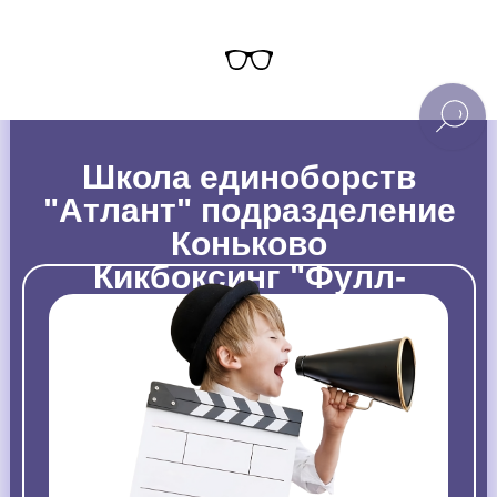
Школа единоборств
"Атлант" подразделение
Коньково
Кикбоксинг "Фулл-
контакт"