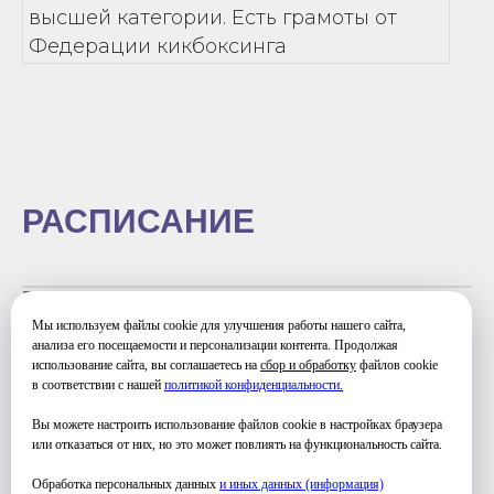
высшей категории. Есть грамоты от
Федерации кикбоксинга
РАСПИСАНИЕ
ВТОРНИК
20:00-21:30
Мы используем файлы cookie для улучшения работы нашего сайта,
ЧЕТВЕРГ
анализа его посещаемости и персонализации контента. Продолжая
использование сайта, вы соглашаетесь на
сбор и обработку
файлов cookie
20:00-21:30
в соответствии с нашей
политикой конфиденциальности
.
СУББОТА
19:30 - 21:30
Вы можете настроить использование файлов cookie в настройках браузера
или отказаться от них, но это может повлиять на функциональность сайта.
Обработка персональных данных
и иных данных (информация)