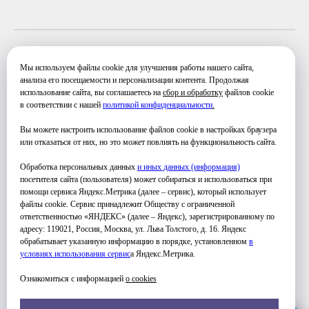
ЧЕТВЕРГ
Мы используем файлы cookie для улучшения работы нашего сайта,
анализа его посещаемости и персонализации контента. Продолжая
использование сайта, вы соглашаетесь на
сбор и обработку
файлов cookie
10:00-12:30
в соответствии с нашей
политикой конфиденциальности
.
Вы можете настроить использование файлов cookie в настройках браузера
или отказаться от них, но это может повлиять на функциональность сайта.
Обработка персональных данных
и иных данных (информация)
посетителя сайта (пользователя) может собираться и использоваться при
помощи сервиса Яндекс.Метрика (далее – сервис), который использует
файлы cookie. Сервис принадлежит Обществу с ограниченной
ответственностью «ЯНДЕКС» (далее – Яндекс), зарегистрированному по
УЗНАТЬ ПОДРОБНЕЕ
адресу: 119021, Россия, Москва, ул. Льва Толстого, д. 16. Яндекс
обрабатывает указанную информацию в порядке, установленном
в
условиях использования серви
с
а Яндекс.Метрика.
Ознакомиться с информацией
о cookies