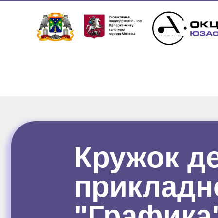
Кружок д
прикладн
"Графика