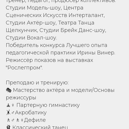
тренер, педагог, продюсер коллективов:
Студии Модель-шоу, Центра
Сценических Искусств Интерталант,
Студии Актёр-шоу, Театра Танца
Щелкунчик, Студии Брейк Данс-шоу,
Студии Вокал-шоу.
Победитель конкурса Лучшего опыта
педагогической практики Ирины Винер.
Режиссёр показов на выставках
"Рослегпром".
Преподаю и тренирую:
🎭 Мастерство актёра и модели/Основы
режиссуры
🧘♀ Партерную гимнастику
🤸♂Акробатику
🚶♂🚶♀Дефиле
🩰 Классический танец