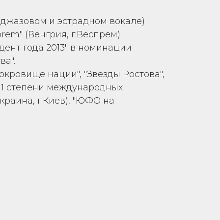
 джазовом и эстрадном вокале)
em" (Венгрия, г.Веспрем).
ент года 2013" в номинации
ва".
кровище нации", "Звезды Ростова",
т 1 степени международных
краина, г.Киев), "ЮФО на